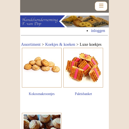
inloggen
Assortiment
>
Koekjes & koeken
> Luxe koekjes
Home
Assortiment
Nieuws
Contact
Kokosmakroontjes
Paleisbanket
Nieuwsbrief