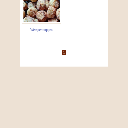
Weespermoppen
1