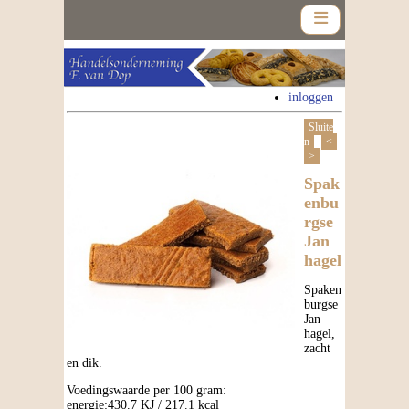
inloggen
Sluite
n
<
>
Home
Spak
enbu
Assortiment
rgse
Jan
Nieuws
hagel
Contact
Spaken
burgse
Jan
Nieuwsbrief
hagel,
zacht
en dik.
Voedingswaarde per 100 gram:
energie:430.7 KJ / 217.1 kcal