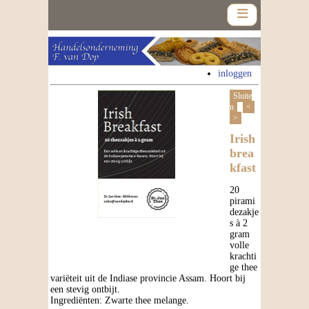
inloggen
Sluite
n
<
>
Home
Irish
brea
Assortiment
kfast
Nieuws
20
pirami
dezakje
Contact
s à 2
gram
volle
Nieuwsbrief
krachti
ge thee
variëteit uit de Indiase provincie Assam. Hoort bij
een stevig ontbijt.
Ingrediënten: Zwarte thee melange.