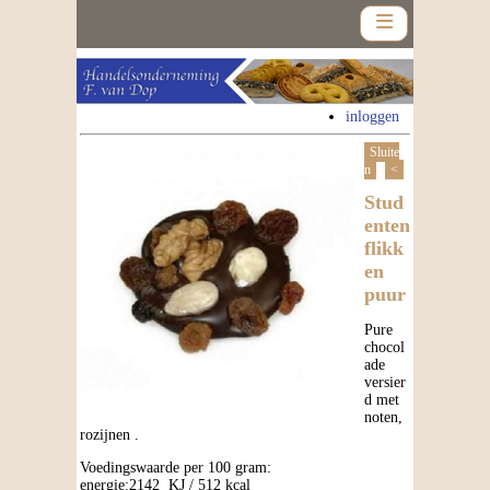
inloggen
Sluite
n
<
Home
Stud
enten
Assortiment
flikk
en
puur
Nieuws
Pure
Contact
chocol
ade
versier
Nieuwsbrief
d met
noten,
rozijnen .
Voedingswaarde per 100 gram:
energie:2142 KJ / 512 kcal