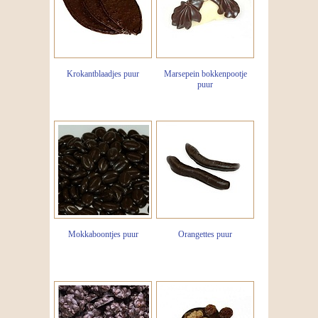
Krokantblaadjes puur
Marsepein bokkenpootje
puur
Mokkaboontjes puur
Orangettes puur