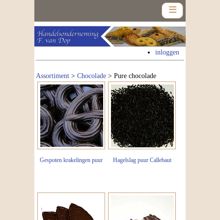
inloggen
Assortiment
>
Chocolade
> Pure chocolade
Home
Assortiment
Nieuws
Contact
Gespoten krakelingen puur
Hagelslag puur Callebaut
Nieuwsbrief