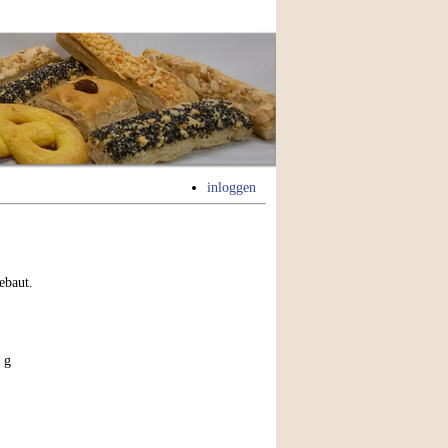
inloggen
ebaut.
 g